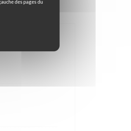
 gauche des pages du
rales