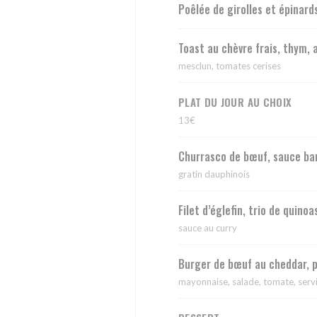
Poêlée de girolles et épinard
Toast au chèvre frais, thym, 
mesclun, tomates cerises
PLAT DU JOUR AU CHOIX
13€
Churrasco de bœuf, sauce b
gratin dauphinois
Filet d’églefin, trio de quin
sauce au curry
Burger de bœuf au cheddar, p
mayonnaise, salade, tomate, servi