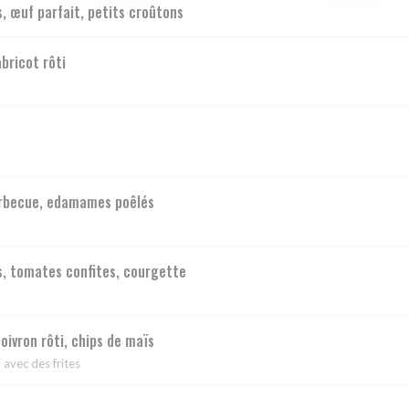
s, œuf parfait, petits croûtons
abricot rôti
arbecue, edamames poêlés
oas, tomates confites, courgette
oivron rôti, chips de maïs
 avec des frites