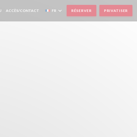
((OUVRE UNE NOUVELLE FENÊTRE))
U
ACCÈS/CONTACT
FR
RÉSERVER
PRIVATISER