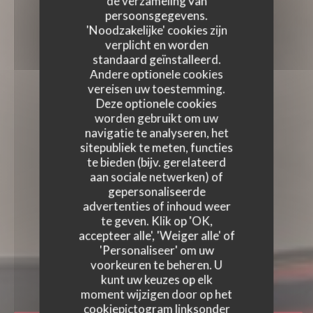
de verzameling van
persoonsgegevens.
'Noodzakelijke' cookies zijn
verplicht en worden
standaard geïnstalleerd.
Andere optionele cookies
vereisen uw toestemming.
Deze optionele cookies
worden gebruikt om uw
navigatie te analyseren, het
sitepubliek te meten, functies
te bieden (bijv. gerelateerd
aan sociale netwerken) of
gepersonaliseerde
advertenties of inhoud weer
te geven. Klik op 'OK,
accepteer alle', 'Weiger alle' of
MAMAMA BISTRO
'Personaliseer' om uw
CUISINE AUTHENTIQUE ET BISTROT
voorkeuren te beheren. U
MODERNE
|
STRASBOURG
kunt uw keuzes op elk
moment wijzigen door op het
cookiepictogram linksonder