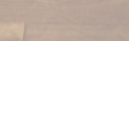
Mamama Bistro
Onlangs opende, deze Elzasser neo-bistro ligt in het hart van
Straatsburg, dicht bij Place Kléber en warenhuizen.
In een moderne omgeving die is vrijgemaakt van de
traditionele "wijnbars", het verfraaien van de drie kamers zullen
u verrassen met zijn knikt naar Alsace: behang origineel, lokale
ambachtelijke of sleutels zorgvuldig geselecteerde illustraties
van de beroemde Ungerer. In de zomer kunnen een