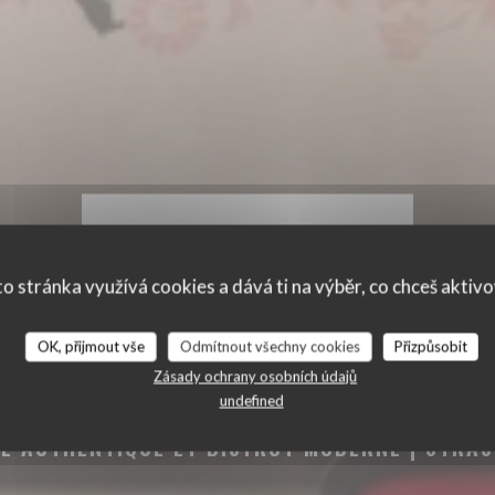
o stránka využívá cookies a dává ti na výběr, co chceš aktiv
OK, přijmout vše
Odmítnout všechny cookies
Přizpůsobit
Zásady ochrany osobních údajů
undefined
NE AUTHENTIQUE ET BISTROT MODERNE
|
STRA