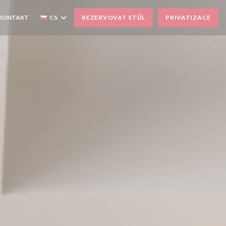
 KONTAKT
CS
REZERVOVAT STŮL
PRIVATIZACE
SE V NOVÉM OKNĚ))