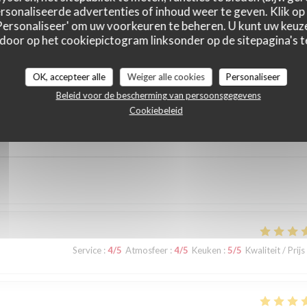
sonaliseerde advertenties of inhoud weer te geven. Klik op '
 'Personaliseer' om uw voorkeuren te beheren. U kunt uw keu
 door op het cookiepictogram linksonder op de sitepagina's te
astbeoordelingen
OK, accepteer alle
Weiger alle cookies
Personaliseer
Beleid voor de bescherming van persoonsgegevens
Cookiebeleid
Service
:
5
/5
Atmosfeer
:
4
/5
Keuken
:
5
/5
Kwaliteit / Prijs
Service
:
4
/5
Atmosfeer
:
4
/5
Keuken
:
5
/5
Kwaliteit / Prijs