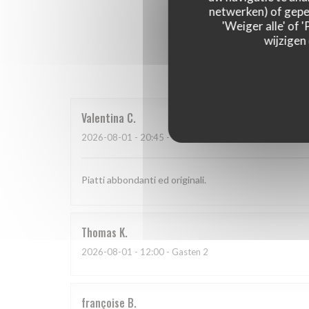
netwerken) of geper
'Weiger alle' of
wijzigen
Onze g
Valentina
C
2026-08-01
- 20:45 - Gasten 2
Piatti abbondanti ed originali.
Thomas
K
2026-08-01
- 12:00 - Gasten 2
françoise
B