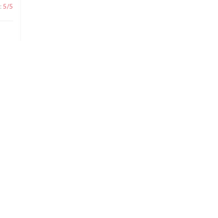
:
5
/5
:
4
/5