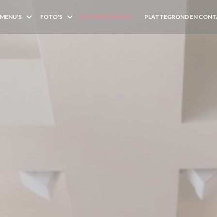
MENU'S
FOTO'S
BEOORDELINGEN
PLATTEGROND EN CON
((OPENT IN EEN NIEUW VEN