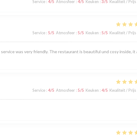
Service
:
4
/5
Atmosfeer
:
4
/5
Keuken
:
3
/5
Kwaliteit / Prijs
Service
:
5
/5
Atmosfeer
:
5
/5
Keuken
:
5
/5
Kwaliteit / Prijs
service was very friendly. The restaurant is beautiful und cosy inside, it 
Service
:
4
/5
Atmosfeer
:
5
/5
Keuken
:
4
/5
Kwaliteit / Prijs