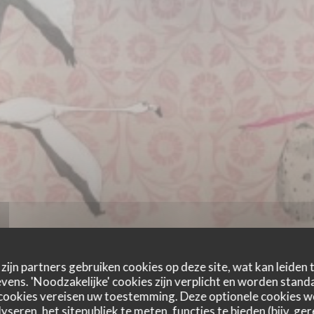
zijn partners gebruiken cookies op deze site, wat kan leiden
ens. 'Noodzakelijke' cookies zijn verplicht en worden standa
cookies vereisen uw toestemming. Deze optionele cookies 
yseren, het sitepubliek te meten, functies te bieden (bijv. ge