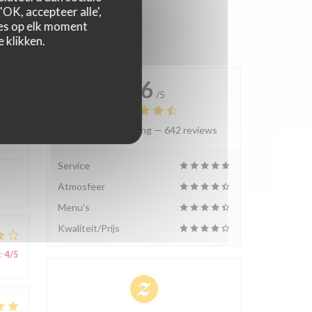
OK, accepteer alle',
zes op elk moment
 klikken.
4.6
/5
Gemiddelde rating —
642 reviews
:
5
/5
Service
Atmosfeer
Menu's
Kwaliteit/Prijs
:
4
/5