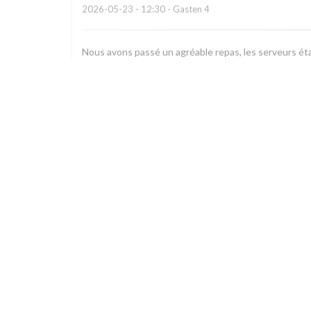
2026-05-23
- 12:30 - Gasten 4
Nous avons passé un agréable repas, les serveurs éta
Robinson
G
2026-05-23
- 20:00 - Gasten 2
Service client au top et un vrai régal ! Je recommand