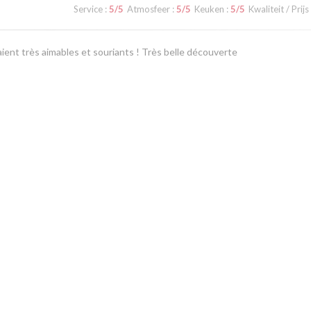
Service
:
5
/5
Atmosfeer
:
5
/5
Keuken
:
5
/5
Kwaliteit / Prijs
ient très aimables et souriants ! Très belle découverte
Service
:
5
/5
Atmosfeer
:
5
/5
Keuken
:
5
/5
Kwaliteit / Prijs
e vivement
1
2
3