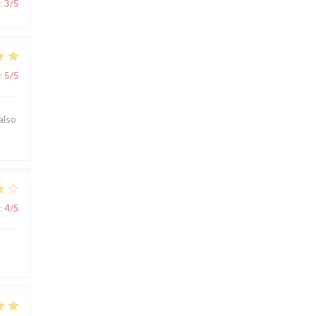
:
3
/5
:
5
/5
also
:
4
/5