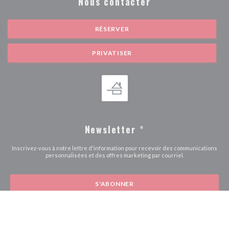
Nous contacter
RÉSERVER
PRIVATISER
Newsletter
*
Inscrivez-vous à notre lettre d'information pour recevoir des communications
personnalisées et des offres marketing par courriel.
S'ABONNER
© 2026 MAMAMA BISTRO — CRÉATION DE SITE INTERNET
((OUVRE UNE NOUVE
RESTAURANT AVEC
ZENCHEF