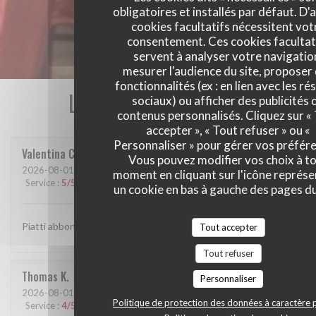
obligatoires et installés par défaut. D'
cookies facultatifs nécessitent vot
consentement. Ces cookies facultat
servent à analyser votre navigatio
mesurer l'audience du site, proposer
fonctionnalités (ex : en lien avec les r
Les avis de nos clients
sociaux) ou afficher des publicités 
contenus personnalisés. Cliquez sur «
accepter », « Tout refuser » ou «
Personnaliser » pour gérer vos préfér
Valentina
C
Vous pouvez modifier vos choix à t
2026-08-01
- 20:45 - Couverts 2
moment en cliquant sur l'icône représ
Service
:
5
/5
Ambiance
:
4
/5
Cuisine
:
5
/5
Qualité / Prix
:
5
/5
un cookie en bas à gauche des pages du
Piatti abbondanti ed originali.
Tout accepter
Tout refuser
Thomas
K
Personnaliser
2026-08-01
- 12:00 - Couverts 2
Politique de protection des données à caractère 
Service
:
4
/5
Ambiance
:
4
/5
Cuisine
:
5
/5
Qualité / Prix
:
4
/5