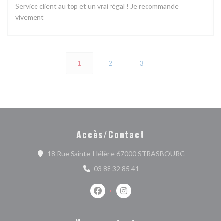
Service client au top et un vrai régal ! Je recommande
vivement
1
2
3
Accès/Contact
((ouvre une
18 Rue Sainte-Hélène 67000 STRASBOURG
03 88 32 85 41
Facebook ((ouvre une nouvelle fenêtr
Instagram ((ouvre une nouvell