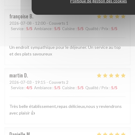
Politique de gestion des cookies
françoise
B
2026-07-08
- 12:00 - Couverts 1
Service
:
5
/5
Ambiance
:
5
/5
Cuisine
:
5
/5
Qualité / Prix
:
5
/5
Un endroit sympathique pour le déjeuner. Un service au top
et des plats savoureux
martin
D
2026-07-03
- 19:15 - Couverts 2
Service
:
4
/5
Ambiance
:
5
/5
Cuisine
:
5
/5
Qualité / Prix
:
5
/5
Très belle établissement,repas délicieux,nous y reviendrons
avec plaisir 👍
Danielle
M