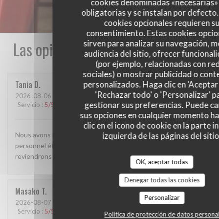
cookies denominadas «necesarias»
obligatorias y se instalan por defecto
cookies opcionales requieren s
consentimiento. Estas cookies opcio
Las opiniones de nuestros clientes
sirven para analizar su navegación, me
audiencia del sitio, ofrecer funcional
(por ejemplo, relacionadas con re
sociales) o mostrar publicidad o cont
Tania
D
personalizados. Haga clic en 'Aceptar 
'Rechazar todo' o 'Personalizar' p
2026-08-06
- 19:30 - Invitados 3
gestionar sus preferencias. Puede c
Servicio
:
5
/5
Ambiente
:
5
/5
Menú
:
5
/5
Calidad / Precio
:
4
/5
sus opciones en cualquier momento h
clic en el icono de cookie en la parte i
izquierda de las páginas del sitio
Nous avons passé une très belle soirée au mamama bistro. Le
personnel était très agréable et les plats délicieux. Nous
reviendrons avec plaisir Merci
OK, aceptar todas
Denegar todas las cookies
Masako
T
Personalizar
2026-08-07
- 19:45 - Invitados 7
Servicio
:
5
/5
Ambiente
:
5
/5
Menú
:
4
/5
Calidad / Precio
:
5
/5
Política de protección de datos persona