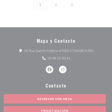
1
2
3
Mapa y Contacto
((abre en u
18 Rue Sainte-Hélène 67000 STRASBOURG
03 88 32 85 41
Facebook ((abre en una nueva ventan
Instagram ((abre en una nuev
Contacto
RESERVAR UNA MESA
PRIVATIZACIÓN