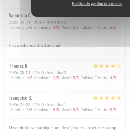
Política de gestión de cookies
Valentina
C
2026-08-01
- 20:45 - Invitados 2
Servicio
:
5
/5
Ambiente
:
4
/5
Menú
:
5
/5
Calidad / Precio
:
5
/5
Piatti abbondanti ed originali.
Thomas
K
2026-08-01
- 12:00 - Invitados 2
Servicio
:
4
/5
Ambiente
:
4
/5
Menú
:
5
/5
Calidad / Precio
:
4
/5
françoise
B
2026-07-08
- 12:00 - Invitados 1
Servicio
:
5
/5
Ambiente
:
5
/5
Menú
:
5
/5
Calidad / Precio
:
5
/5
Un endroit sympathique pour le déjeuner. Un service au top