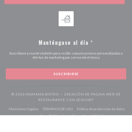
Manténgase al día
*
Suscríbase a nuestro boletín para recibir comunicaciones personalizadas y
ofertas de marketing por correo electrónico.
SUSCRIBIRSE
© 2026 MAMAMA BISTRO — CREACIÓN DE PÁGINA WEB DE
((ABRE EN UNA NUE
RESTAURANTE CON
ZENCHEF
((abre en una nueva ventana))
((abre en una nueva ventana))
Menciones legales
TÉRMINOS DE USO
Política de protección de datos
((abre en una nueva ventana))
((abre en una nueva ventana))
((abre en una nuev
personales
Política de cookies
Accesibilidad