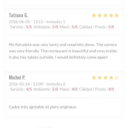
Tatiana
G
2026-06-05
- 13:15 - Invitados 1
Servicio
:
5
/5
Ambiente
:
5
/5
Menú
:
5
/5
Calidad / Precio
:
5
/5
My fish plate was very tasty und creativity done. The service
was very friendly. The restaurant is beautiful und cosy inside,
it also has tables outside. I would definitely come again!
Michel
P
2026-05-26
- 12:00 - Invitados 2
Servicio
:
4
/5
Ambiente
:
5
/5
Menú
:
4
/5
Calidad / Precio
:
4
/5
Cadre très agréable et plats originaux