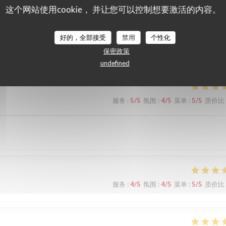
这个网站使用cookie， 并让您可以控制想要激活的内容。
们的顾客评分
好的，全部接受
禁用
个性化
保密政策
undefined
服务
:
5
/5
氛围
:
4
/5
菜单
:
5
/5
质价比
服务
:
4
/5
氛围
:
4
/5
菜单
:
5
/5
质价比