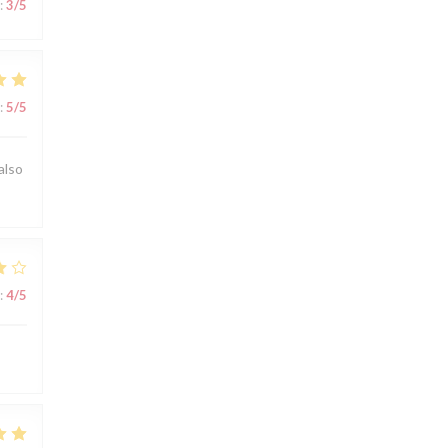
:
3
/5
:
5
/5
also
:
4
/5