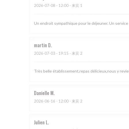
2026-07-08
- 12:00 - 来宾 1
Un endroit sympathique pour le déjeuner. Un service
martin
D
2026-07-03
- 19:15 - 来宾 2
Très belle établissement,repas délicieux,nous y revie
Danielle
M
2026-06-16
- 12:00 - 来宾 2
Julien
L