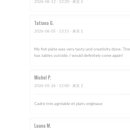
2026-06-12
- 12:30 - 来宾 2
Tatiana
G
2026-06-05
- 13:15 - 来宾 1
My fish plate was very tasty und creativity done. The 
has tables outside. I would definitely come again!
Michel
P
2026-05-26
- 12:00 - 来宾 2
Cadre très agréable et plats originaux
Luana
M