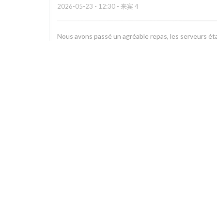
2026-05-23
- 12:30 - 来宾 4
Nous avons passé un agréable repas, les serveurs éta
Robinson
G
2026-05-23
- 20:00 - 来宾 2
Service client au top et un vrai régal ! Je recommand