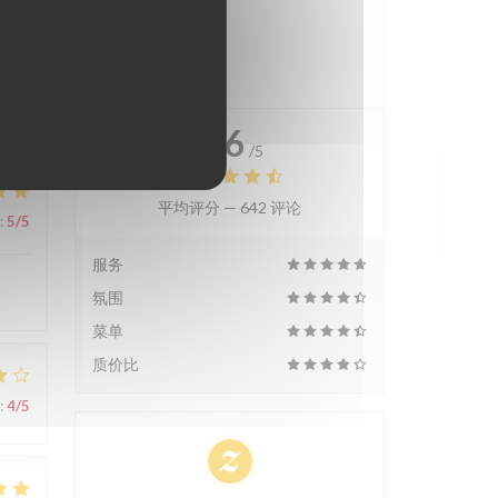
4.6
/5
平均评分 —
642 评论
:
5
/5
服务
氛围
菜单
质价比
:
4
/5