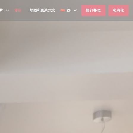
片
评论
地图和联系方式
ZH
预订餐位
私有化
((在新窗口中打开))