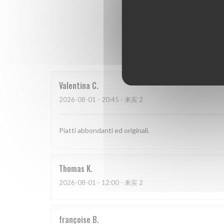
我
Valentina
C
2026-08-01
- 20:45 - 来宾 2
Piatti abbondanti ed originali.
Thomas
K
2026-08-01
- 12:00 - 来宾 2
françoise
B