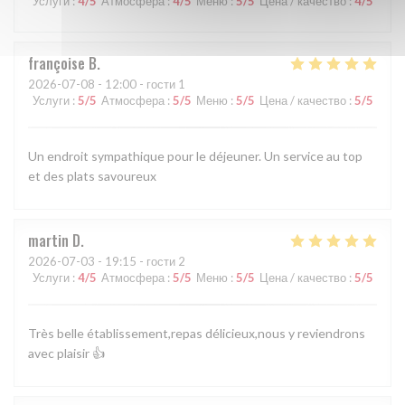
Услуги
:
4
/5
Атмосфера
:
4
/5
Меню
:
5
/5
Цена / качество
:
4
/5
françoise
B
2026-07-08
- 12:00 - гости 1
Услуги
:
5
/5
Атмосфера
:
5
/5
Меню
:
5
/5
Цена / качество
:
5
/5
Un endroit sympathique pour le déjeuner. Un service au top
et des plats savoureux
martin
D
2026-07-03
- 19:15 - гости 2
Услуги
:
4
/5
Атмосфера
:
5
/5
Меню
:
5
/5
Цена / качество
:
5
/5
Très belle établissement,repas délicieux,nous y reviendrons
avec plaisir 👍