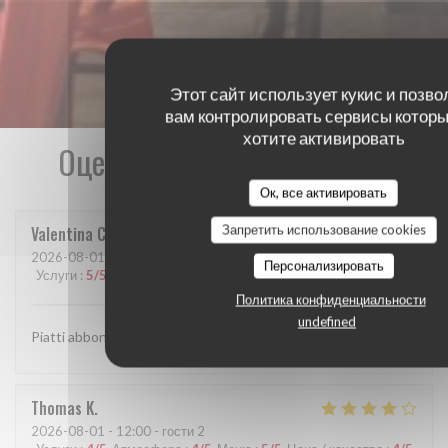
Этот сайт использует кукис и позво
вам контролировать сервисы которы
хотите активировать
Оценки наших посетителей
Ок, все активировать
Запретить использование cookies
Valentina
C
2026-08-01
- 20:45 - гости 2
Персонализировать
Услуги
:
5
/5
Атмосфера
:
4
/5
Меню
:
5
/5
Цена / качество
:
5
/5
Политика конфиденциальности
undefined
Piatti abbondanti ed originali.
Thomas
K
2026-08-01
- 12:00 - гости 2