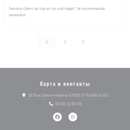
Service client au top et un vrai régal ! Je recommande
vivement
1
2
3
Карта и контакты
((открывает
18 Rue Sainte-Hélène 67000 STRASBOURG
03 88 32 85 41
Facebook ((открывается в новом о
Instagram ((открывается в 